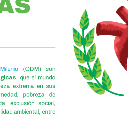
AS
Milenio
(ODM) son
ógicas
, que el mundo
breza extrema en sus
rmedad, pobreza de
a, exclusión social,
lidad ambiental, entre