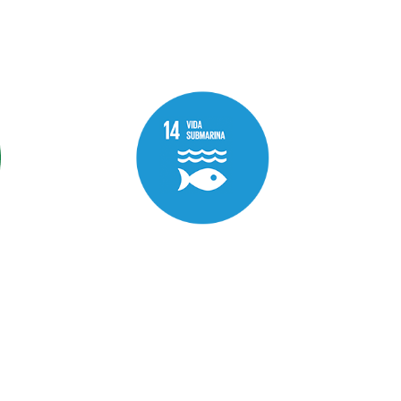
innovación.
OBJETIVO 14
Vida
Submarina:
Ayudamos a
conservar y utilizar en
forma sostenible los
océanos, los mares y
los recursos marinos