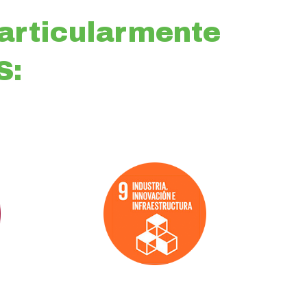
rticularmente
S:
Objetivo 9
Industria,
Innovación e
infraestructura:
Construimos
infraestructura
resiliente,
promovemos la
industrialización
inclusiva y sostenible
fomentando la