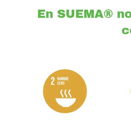
En SUEMA® no
c
Objetivo 2
Hambre
Cero:
Promovemos la
agricultura sostenible
y el uso de
fertilizantes
orgánicos.