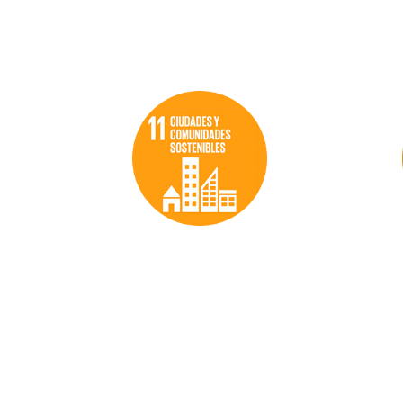
Objetivo 11
Ciudades y
comunidades
sostenibles:
Luchamos para que
las ciudades y los
asentamientos
humanos sean
inclusivos, seguros,
resilientes y
sostenibles.