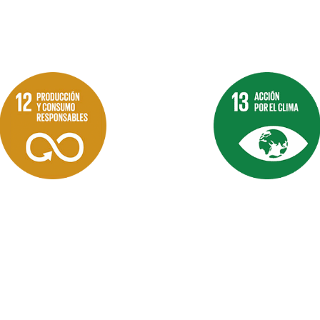
trabajo decente para
todos.
Objetivo 12
Objetivo 13
Producción y
Acción por el
consumo
clima:
responsable:
Ayudamos a las
organizaciones a
Trabajamos para
adoptar medidas
garantizar
urgentes para
modalidades de
combatir el cambio
consumo y
climático y sus
producción
efectos.
sostenibles.