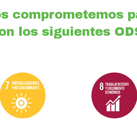
s comprometemos pa
on los siguientes OD
Objetivo 7
Objetivo 8
Energía
Trabajo
asequible y
decente y
no
crecimiento
contaminante:
económico:
Luchamos por
Promovemos el
garantizar el acceso a
crecimiento
una energía
económico,
asequible, segura,
sostenido, inclusivo y
sostenible, y
sostenible, el empleo
moderna para todos.
pleno, productivo y el