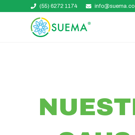
(55) 6272 1174
info@suema.c
NUEST